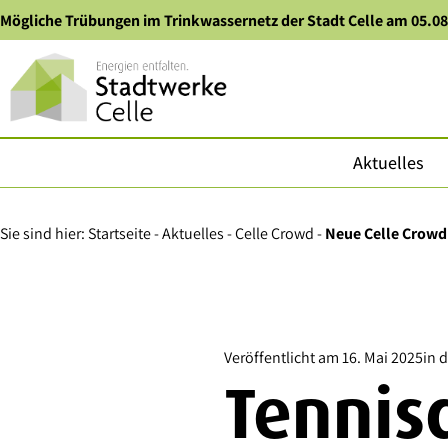
Zum
Zum
Zu
Mögliche Trübungen im Trinkwassernetz der Stadt Celle am 05.0
Hauptmenü
Inhalt
Kontaktdaten
springen
springen
springen
Aktuelles
Sie sind hier:
Startseite
-
Aktuelles
-
Celle Crowd
-
Neue Celle Crowd
Veröffentlicht am
16. Mai 2025
in 
Tennis