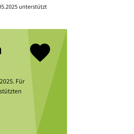
05.2025 unterstützt
favorite
m
 2025. Für
stützten