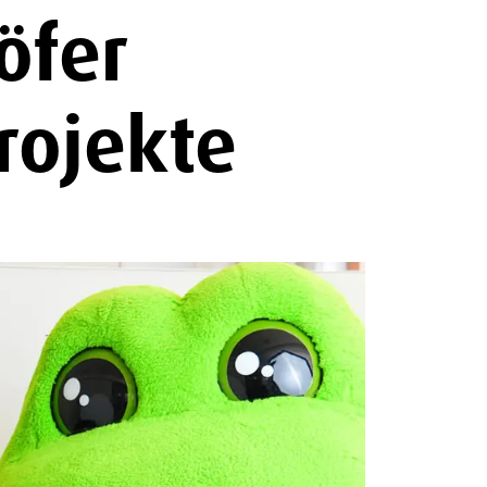
öfer
rojekte