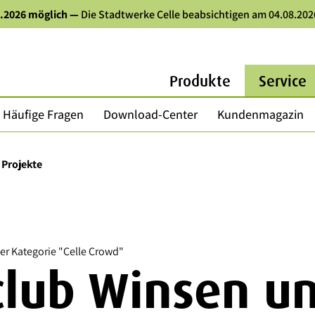
8.2026 möglich
—
Die Stadtwerke Celle beabsichtigen am 04.08.202
Produkte
Service
Häufige Fragen
Download-Center
Kundenmagazin
 Projekte
der Kategorie "Celle Crowd"
club Winsen u