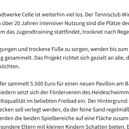
dtwerke Celle ist weiterhin viel los. Der Tennisclub W
ber 20 Jahren intensiver Nutzung sind die Plätze deu
em das Jugendtraining stattfindet, trocknet nach Reg
gungen und trockene Füße zu sorgen, werden bis zum 
g gesammelt. Das Projekt richtet sich gezielt an alle, 
möchten.
r sammelt 5.500 Euro für einen neuen Pavillon am 
gliedern setzt sich der Förderverein des Heideschwimm
tsqualität im beliebten Freibad ein. Der Hintergrund: 
ken soll verlegt werden, da der feine Sand regelmäßi
werden die beiden Spielbereiche auf eine Fläche zusa
besondere Eltern mit kleinen Kindern Schatten bieten.