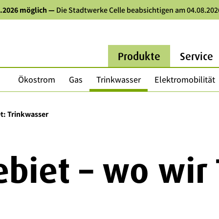
8.2026 möglich
—
Die Stadtwerke Celle beabsichtigen am 04.08.202
Produkte
Service
Ökostrom
Gas
Trinkwasser
Elektromobilität
t: Trinkwasser
biet – wo wir 