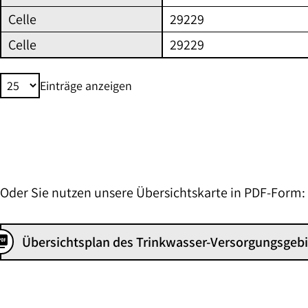
Kriterien
Celle
29229
gefiltert
Celle
29229
werden.
Einträge anzeigen
Oder Sie nutzen unsere Übersichtskarte in PDF-Form:
e_as_pdf
Übersichtsplan des Trinkwasser-Versorgungsgebi