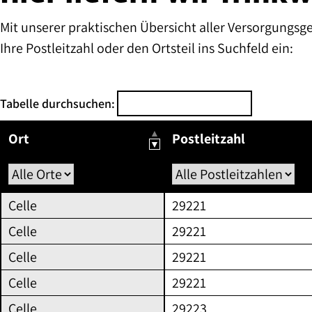
Mit unserer praktischen Übersicht aller Versorgungsg
Ihre Postleitzahl oder den Ortsteil ins Suchfeld ein:
Tabelle durchsuchen:
Ort
Postleitzahl
Übersicht
Celle
29221
der
Celle
29221
Versorgungsgebiete
Celle
29221
(nach
Celle
29221
Ort,
Postleitzahl,
Celle
29223