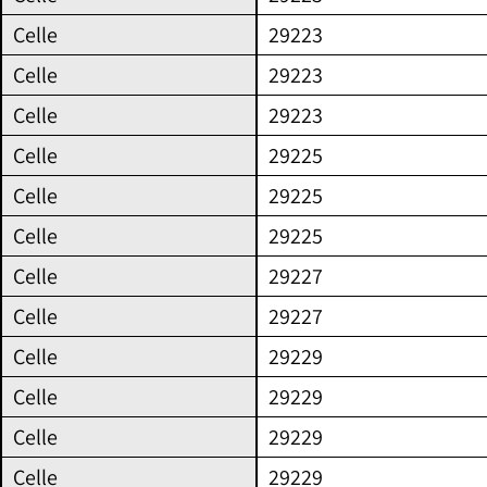
Ortsteil
Celle
29223
sortiert)
Celle
29223
und
Celle
29223
den
dort
Celle
29225
verfügbaren
Celle
29225
Versorgungsarten.
Celle
29225
Die
Celle
29227
Tabelle
Celle
29227
ist
sortierbar
Celle
29229
und
Celle
29229
kann
Celle
29229
nach
Celle
29229
verschiedenen