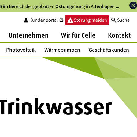
6 im Bereich der geplanten Ostumgehung in Altenhagen ...
person
warning
search
Kundenportal
Störung melden
Suche
open_in_new
Unternehmen
Wir für Celle
Kontakt
Photovoltaik
Wärmepumpen
Geschäftskunden
Trinkwasser