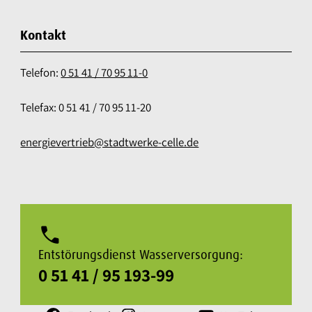
Kontakt
Telefon:
0 51 41 / 70 95 11-0
Telefax: 0 51 41 / 70 95 11-20
energievertrieb@stadtwerke-celle.de
phone
Entstörungsdienst Wasserversorgung:
0 51 41 / 95 193-99