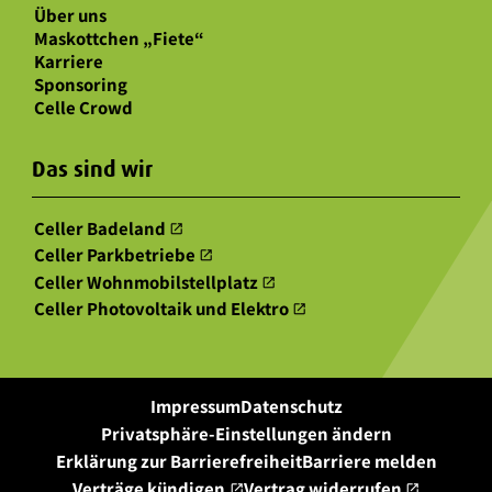
Über uns
Maskottchen „Fiete“
Karriere
Sponsoring
Celle Crowd
Das sind wir
Celler Badeland
open_in_new
Celler Parkbetriebe
open_in_new
Celler Wohnmobilstellplatz
open_in_new
Celler Photovoltaik und Elektro
open_in_new
Impressum
Datenschutz
Privatsphäre-Einstellungen ändern
Erklärung zur Barrierefreiheit
Barriere melden
Verträge kündigen
Vertrag widerrufen
open_in_new
open_in_new