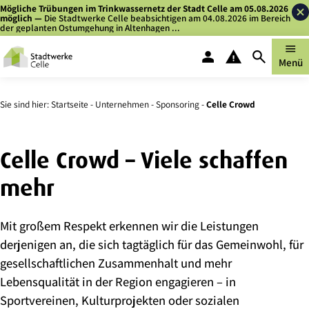
Zum
Zu
Mögliche Trübungen im Trinkwassernetz der Stadt Celle am 05.08.2026
möglich
—
Die Stadtwerke Celle beabsichtigen am 04.08.2026 im Bereich
Inhalt
Kontaktdaten
der geplanten Ostumgehung in Altenhagen ...
springen
springen
menu
person
warning
search
Menü
Kundenportal
Störung melden
Suche
Sie sind hier:
Startseite
-
Unternehmen
-
Sponsoring
-
Celle Crowd
Celle Crowd – Viele schaffen
mehr
Mit großem Respekt erkennen wir die Leistungen
derjenigen an, die sich tagtäglich für das Gemeinwohl, für
gesellschaftlichen Zusammenhalt und mehr
Lebensqualität in der Region engagieren – in
Sportvereinen, Kulturprojekten oder sozialen