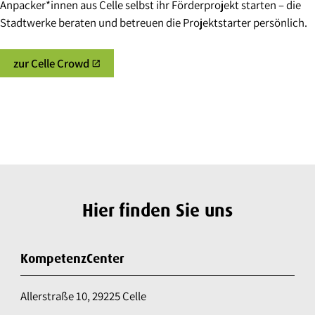
Anpacker*innen aus Celle selbst ihr Förderprojekt starten – die
Stadtwerke beraten und betreuen die Projektstarter persönlich.
zur Celle Crowd
open_in_new
Hier finden Sie uns
KompetenzCenter
Allerstraße 10, 29225 Celle