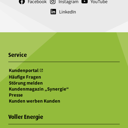
Facebook
Instagram
YouTube
LinkedIn
Service
Kundenportal
open_in_new
Häufige Fragen
Störung melden
Kundenmagazin „Synergie“
Presse
Kunden werben Kunden
Voller Energie