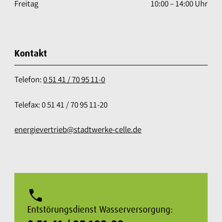
Freitag
10:00 – 14:00 Uhr
Kontakt
Telefon:
0 51 41 / 70 95 11-0
Telefax: 0 51 41 / 70 95 11-20
energievertrieb@stadtwerke-celle.de
phone
Entstörungsdienst Wasserversorgung: