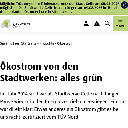
Zum
Zu
Mögliche Trübungen im Trinkwassernetz der Stadt Celle am 05.08.2026
möglich
—
Die Stadtwerke Celle beabsichtigen am 04.08.2026 im Bereich
Inhalt
Kontaktdaten
der geplanten Ostumgehung in Altenhagen ...
springen
springen
menu
person
warning
search
Menü
Kundenportal
Störung melden
Suche
Sie sind hier:
Startseite
-
Produkte
-
Ökostrom
Ökostrom von den
Stadtwerken: alles grün
Im Jahr 2014 sind wir als Stadtwerke Celle nach langer
Pause wieder in den Energievertrieb eingestiegen. Für uns
war direkt klar: Etwas anderes als Ökostrom gibt es bei
uns nicht, zertifiziert vom TÜV Nord.