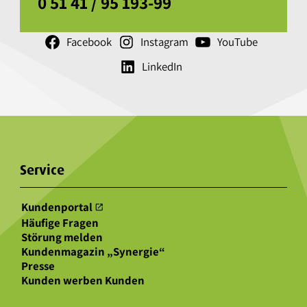
0 51 41 / 95 193-99
Facebook
Instagram
YouTube
LinkedIn
Service
Kundenportal
open_in_new
Häufige Fragen
Störung melden
Kundenmagazin „Synergie“
Presse
Kunden werben Kunden