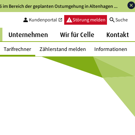
6 im Bereich der geplanten Ostumgehung in Altenhagen ...
person
warning
search
Kundenportal
Störung melden
Suche
open_in_new
Unternehmen
Wir für Celle
Kontakt
Tarifrechner
Zählerstand melden
Informationen