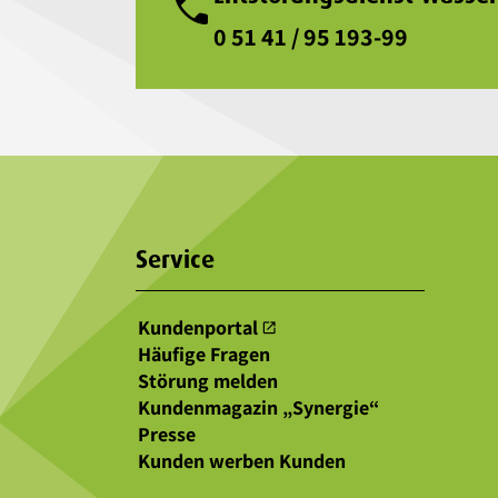
phone
0 51 41 / 95 193-99
Service
Kundenportal
open_in_new
Häufige Fragen
Störung melden
Kundenmagazin „Synergie“
Presse
Kunden werben Kunden