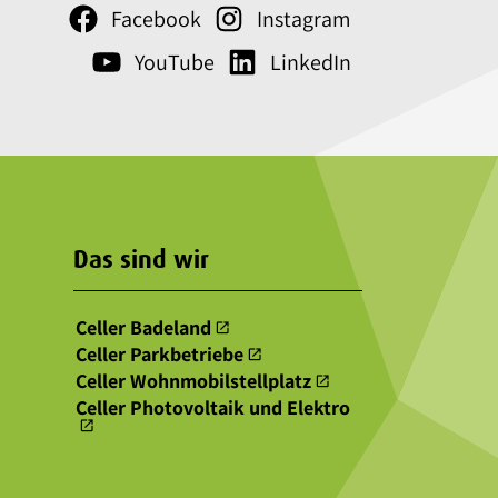
Facebook
Instagram
YouTube
LinkedIn
Das sind wir
Celler Badeland
open_in_new
Celler Parkbetriebe
open_in_new
Celler Wohnmobilstellplatz
open_in_new
Celler Photovoltaik und Elektro
open_in_new