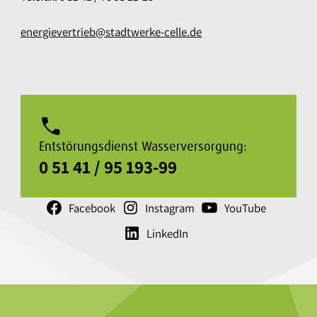
energievertrieb@stadtwerke-celle.de
phone
Entstörungsdienst Wasserversorgung:
0 51 41 / 95 193-99
Facebook
Instagram
YouTube
LinkedIn