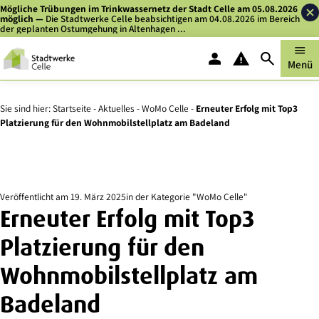
Zum
Zu
Mögliche Trübungen im Trinkwassernetz der Stadt Celle am 05.08.2026
möglich
—
Die Stadtwerke Celle beabsichtigen am 04.08.2026 im Bereich
Inhalt
Kontaktdaten
der geplanten Ostumgehung in Altenhagen ...
springen
springen
menu
person
warning
search
Menü
Kundenportal
Störung melden
Suche
Sie sind hier:
Startseite
-
Aktuelles
-
WoMo Celle
-
Erneuter Erfolg mit Top3
Platzierung für den Wohnmobilstellplatz am Badeland
Veröffentlicht am
19. März 2025
in der Kategorie "WoMo Celle"
Erneuter Erfolg mit Top3
Platzierung für den
Wohnmobilstellplatz am
Badeland